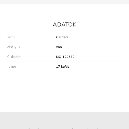
ADATOK
széria
Caldera
alsó lyuk
van
Cikkszám
MC-129360
Tömeg
17 kg/db