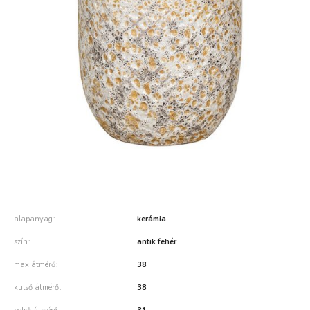
alapanyag
kerámia
szín
antik fehér
max átmérő
38
külső átmérő
38