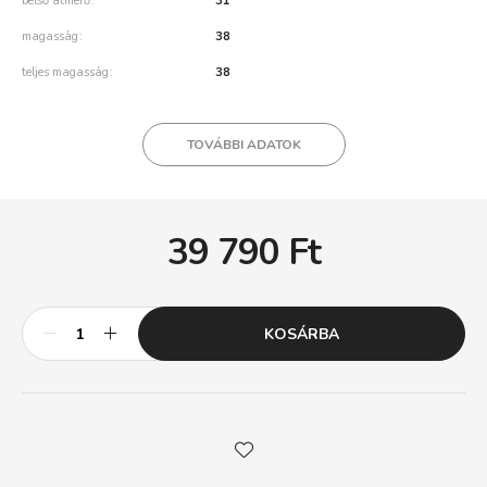
belső átmérő
31
magasság
38
teljes magasság
38
TOVÁBBI ADATOK
39 790
Ft
KOSÁRBA