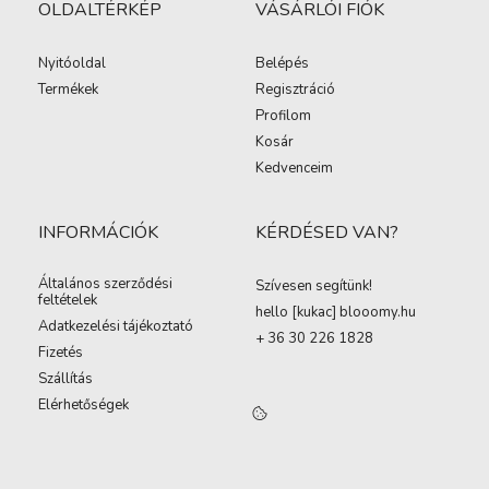
OLDALTÉRKÉP
VÁSÁRLÓI FIÓK
Nyitóoldal
Belépés
Termékek
Regisztráció
Profilom
Kosár
Kedvenceim
INFORMÁCIÓK
KÉRDÉSED VAN?
Általános szerződési
Szívesen segítünk!
feltételek
hello [kukac
]
blooomy.hu
Adatkezelési tájékoztató
+ 36 30 226 1828
Fizetés
Szállítás
Elérhetőségek