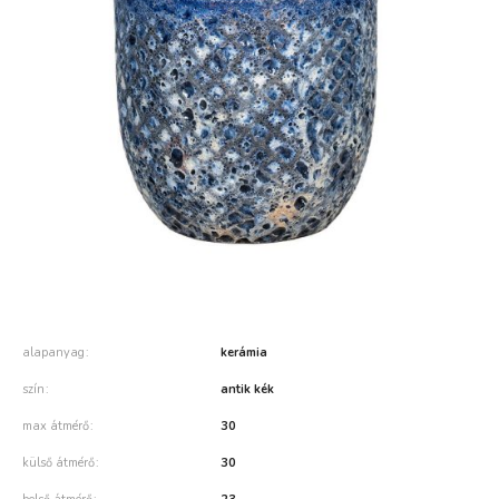
alapanyag
kerámia
szín
antik kék
max átmérő
30
külső átmérő
30