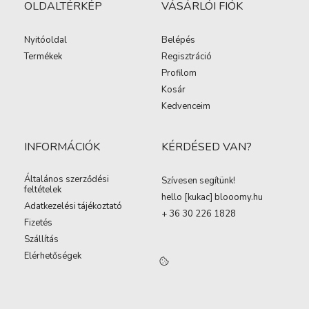
OLDALTÉRKÉP
VÁSÁRLÓI FIÓK
Nyitóoldal
Belépés
Termékek
Regisztráció
Profilom
Kosár
Kedvenceim
INFORMÁCIÓK
KÉRDÉSED VAN?
Általános szerződési
Szívesen segítünk!
feltételek
hello [kukac
]
blooomy.hu
Adatkezelési tájékoztató
+ 36 30 226 1828
Fizetés
Szállítás
Elérhetőségek