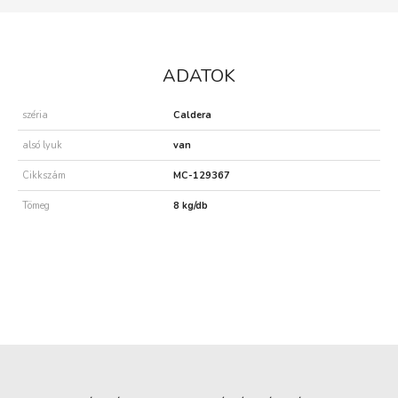
ADATOK
széria
Caldera
alsó lyuk
van
Cikkszám
MC-129367
Tömeg
8 kg/db