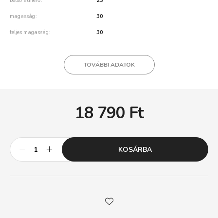
belső átmérő
23
magasság
30
teljes magasság
30
TOVÁBBI ADATOK
18 790
Ft
KOSÁRBA