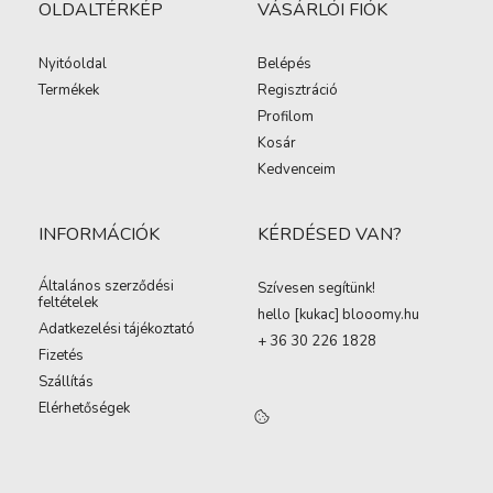
OLDALTÉRKÉP
VÁSÁRLÓI FIÓK
Nyitóoldal
Belépés
Termékek
Regisztráció
Profilom
Kosár
Kedvenceim
INFORMÁCIÓK
KÉRDÉSED VAN?
Általános szerződési
Szívesen segítünk!
feltételek
hello [kukac
]
blooomy.hu
Adatkezelési tájékoztató
+ 36 30 226 1828
Fizetés
Szállítás
Elérhetőségek