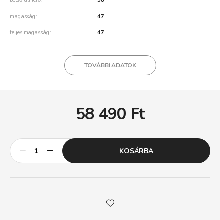
belső átmérő
38
magasság
47
teljes magasság
47
TOVÁBBI ADATOK
58 490
Ft
KOSÁRBA