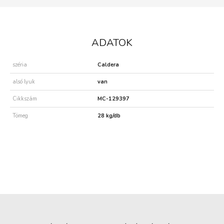
ADATOK
széria
Caldera
alsó lyuk
van
Cikkszám
MC-129397
Tömeg
28 kg/db