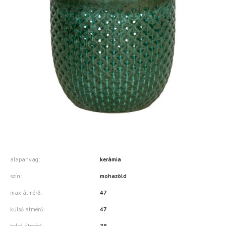
alapanyag
kerámia
szín
mohazöld
max átmérő
47
külső átmérő
47