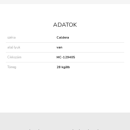
ADATOK
széria
Caldera
alsó lyuk
van
Cikkszám
MC-129405
Tömeg
28 kg/db