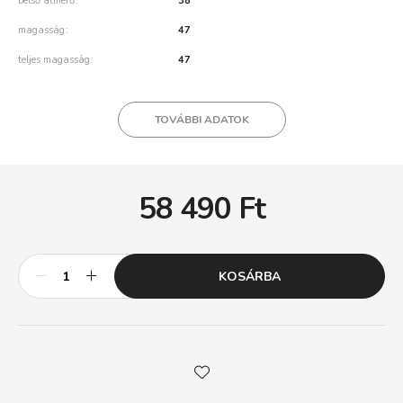
belső átmérő
38
magasság
47
teljes magasság
47
TOVÁBBI ADATOK
58 490
Ft
KOSÁRBA