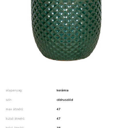
alapanyag
kerámia
szín
cédruszöld
max átmérő
47
külső átmérő
47