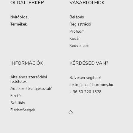
OLDALTÉRKÉP
VÁSÁRLÓI FIÓK
Nyitóoldal
Belépés
Termékek
Regisztráció
Profilom
Kosár
Kedvenceim
INFORMÁCIÓK
KÉRDÉSED VAN?
Általános szerződési
Szívesen segítünk!
feltételek
hello [kukac
]
blooomy.hu
Adatkezelési tájékoztató
+ 36 30 226 1828
Fizetés
Szállítás
Elérhetőségek