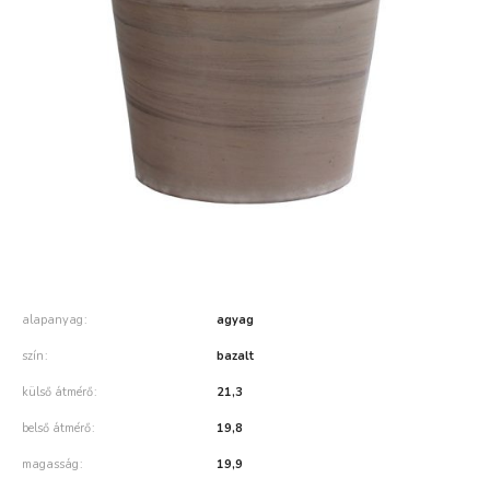
alapanyag
agyag
szín
bazalt
külső átmérő
21,3
belső átmérő
19,8
magasság
19,9