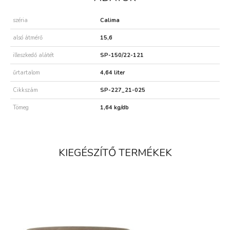
széria
Calima
alsó átmérő
15,6
illeszkedő alátét
SP-150/22-121
űrtartalom
4,64 liter
Cikkszám
SP-227_21-025
Tömeg
1,64 kg/db
KIEGÉSZÍTŐ TERMÉKEK