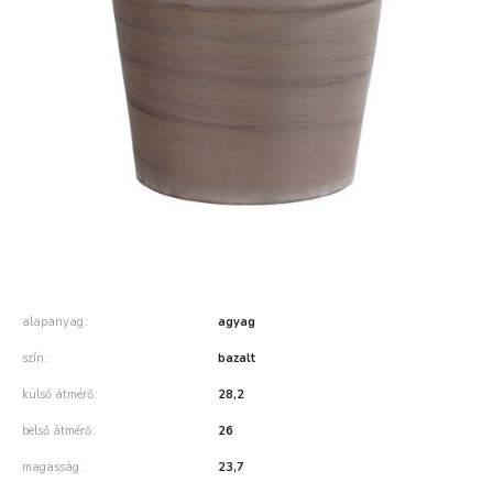
alapanyag
agyag
szín
bazalt
külső átmérő
28,2
belső átmérő
26
magasság
23,7