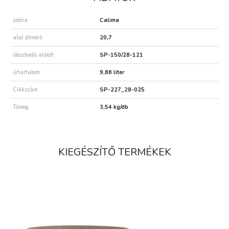
széria
Calima
alsó átmérő
20,7
illeszkedő alátét
SP-150/28-121
űrtartalom
9,86 liter
Cikkszám
SP-227_28-025
Tömeg
3,54 kg/db
KIEGÉSZÍTŐ TERMÉKEK