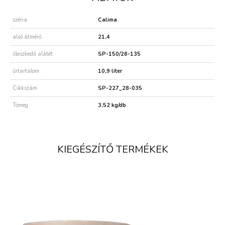
széria
Calima
alsó átmérő
21,4
illeszkedő alátét
SP-150/26-135
űrtartalom
10,9 liter
Cikkszám
SP-227_28-035
Tömeg
3,52 kg/db
KIEGÉSZÍTŐ TERMÉKEK