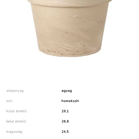
alapanyag
agyag
szín
homokszín
külső átmérő
29,1
belső átmérő
26,8
magasság
24,5