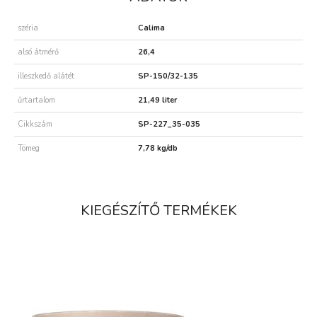
széria
Calima
alsó átmérő
26,4
illeszkedő alátét
SP-150/32-135
űrtartalom
21,49 liter
Cikkszám
SP-227_35-035
Tömeg
7,78 kg/db
KIEGÉSZÍTŐ TERMÉKEK