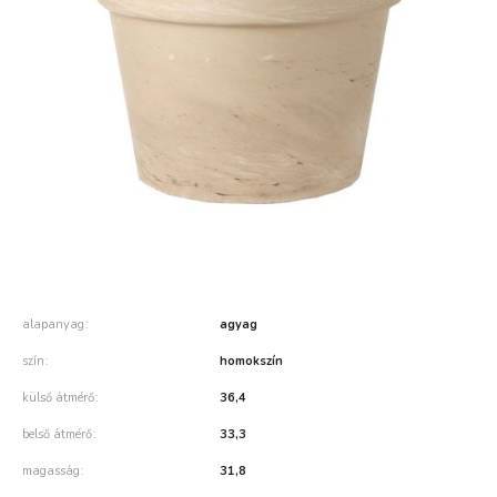
alapanyag
agyag
szín
homokszín
külső átmérő
36,4
belső átmérő
33,3
magasság
31,8