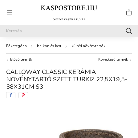
balkon és kert
kültéri növénytartók
Előző termék
Következő termék
CALLOWAY CLASSIC KERÁMIA
NÖVÉNYTARTÓ SZETT TÜRKIZ 22,5X19,5-
38X31CM S3