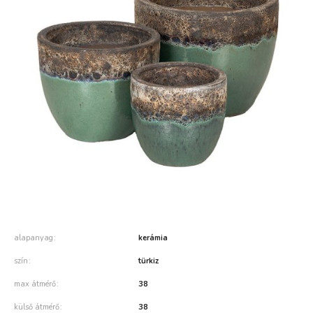
alapanyag
kerámia
szín
türkiz
max átmérő
38
külső átmérő
38