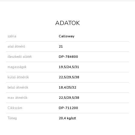
ADATOK
széria
Calloway
alsó átmérő
21
illeszkedő alátét
DP-784600
magasságok
19,5/24,5/31
külső átmérők
22,5/29,5/38
belső átmérők
18,4/25/32
max átmérők
22,5/29,5/38
Cikkszám
DP-711200
Tömeg
20,4 kg/szt