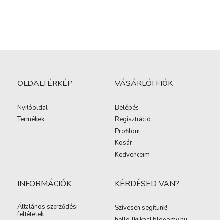
OLDALTÉRKÉP
VÁSÁRLÓI FIÓK
Nyitóoldal
Belépés
Termékek
Regisztráció
Profilom
Kosár
Kedvenceim
INFORMÁCIÓK
KÉRDÉSED VAN?
Általános szerződési
Szívesen segítünk!
feltételek
hello [kukac
]
blooomy.hu