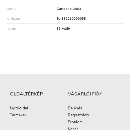
széria
Campana Liscia
Cikkszám
EL-182210000055
Tömeg
13 kg/db
OLDALTÉRKÉP
VÁSÁRLÓI FIÓK
Nyitóoldal
Belépés
Termékek
Regisztráció
Profilom
Kosár