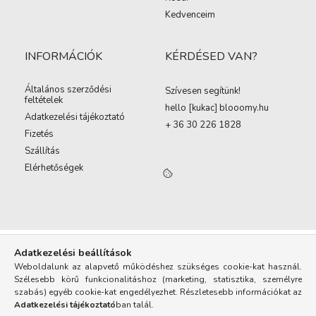
Kedvenceim
INFORMÁCIÓK
KÉRDÉSED VAN?
Általános szerződési
Szívesen segítünk!
feltételek
hello [kukac
]
blooomy.hu
Adatkezelési tájékoztató
+ 36 30 226 1828
Fizetés
Szállítás
Elérhetőségek
Adatkezelési beállítások
Weboldalunk az alapvető működéshez szükséges cookie-kat használ.
Szélesebb körű funkcionalitáshoz (marketing, statisztika, személyre
szabás) egyéb cookie-kat engedélyezhet. Részletesebb információkat az
Adatkezelési tájékoztató
ban talál.