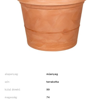
alapanyag
műanyag
szín
terrakotta
külső átmérő
99
magasság
74