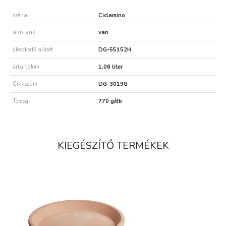
széria
Ciclamino
alsó lyuk
van
illeszkedő alátét
DG-55152H
űrtartalom
1,06 liter
Cikkszám
DG-3019G
Tömeg
770 g/db
KIEGÉSZÍTŐ TERMÉKEK