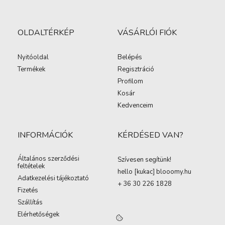
OLDALTÉRKÉP
VÁSÁRLÓI FIÓK
Nyitóoldal
Belépés
Termékek
Regisztráció
Profilom
Kosár
Kedvenceim
INFORMÁCIÓK
KÉRDÉSED VAN?
Általános szerződési
Szívesen segítünk!
feltételek
hello [kukac
]
blooomy.hu
Adatkezelési tájékoztató
+ 36 30 226 1828
Fizetés
Szállítás
Elérhetőségek