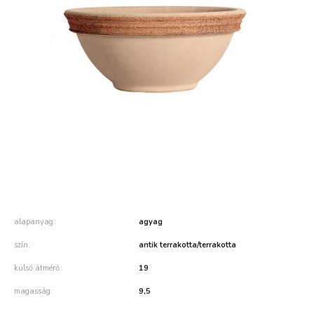
alapanyag
agyag
szín
antik terrakotta/terrakotta
külső átmérő
19
magasság
9,5