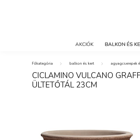
AKCIÓK
BALKON ÉS K
balkon és kert
agyagcserepek é
CICLAMINO VULCANO GRAF
ÜLTETŐTÁL 23CM