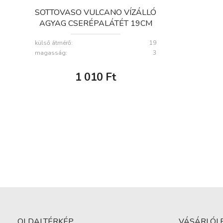
SOTTOVASO VULCANO VÍZÁLLÓ
AGYAG CSERÉPALÁTÉT 19CM
külső átmérő:
19
magasság:
3
1 010
Ft
OLDALTÉRKÉP
VÁSÁRLÓI 