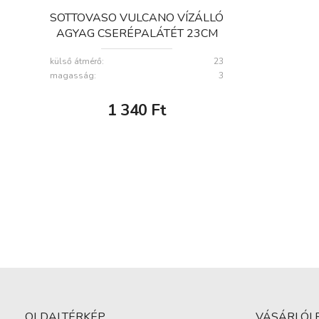
SOTTOVASO VULCANO VÍZÁLLÓ
AGYAG CSERÉPALÁTÉT 23CM
külső átmérő:
23
magasság:
3
1 340
Ft
OLDALTÉRKÉP
VÁSÁRLÓI 