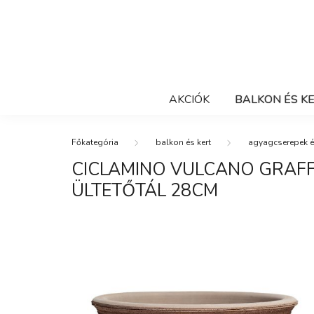
AKCIÓK
BALKON ÉS K
balkon és kert
agyagcserepek é
CICLAMINO VULCANO GRAF
ÜLTETŐTÁL 28CM