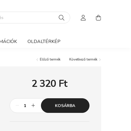
MÁCIÓK
OLDALTÉRKÉP
Előző termék
Következő termék
2 320
Ft
KOSÁRBA