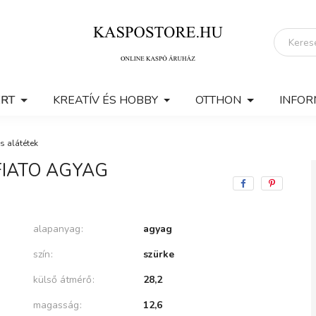
ERT
KREATÍV ÉS HOBBY
OTTHON
INFOR
s alátétek
FIATO AGYAG
alapanyag
agyag
szín
szürke
külső átmérő
28,2
magasság
12,6