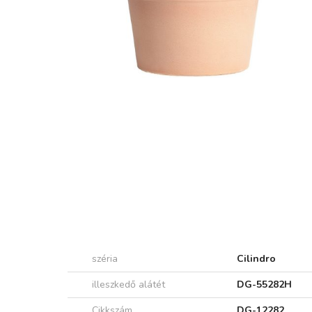
széria
Cilindro
illeszkedő alátét
DG-55282H
Cikkszám
DG-12282