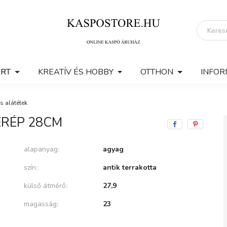
ERT
KREATÍV ÉS HOBBY
OTTHON
INFOR
s alátétek
ERÉP 28CM
alapanyag
agyag
szín
antik terrakotta
külső átmérő
27,9
magasság
23