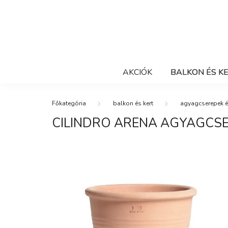
AKCIÓK
BALKON ÉS K
balkon és kert
agyagcserepek é
CILINDRO ARENA AGYAGCS