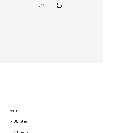
van
7,88 liter
3,4 kg/db