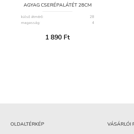
AGYAG CSERÉPALÁTÉT 28CM
külső átmérő:
28
magasság:
4
1 890
Ft
OLDALTÉRKÉP
VÁSÁRLÓI 