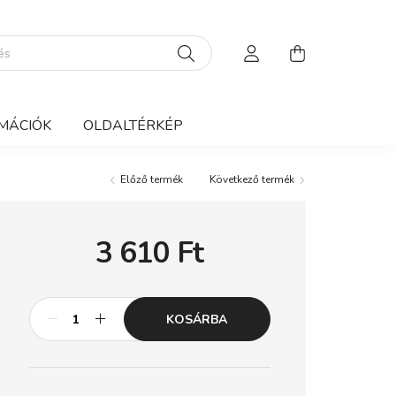
MÁCIÓK
OLDALTÉRKÉP
Előző termék
Következő termék
3 610
Ft
KOSÁRBA