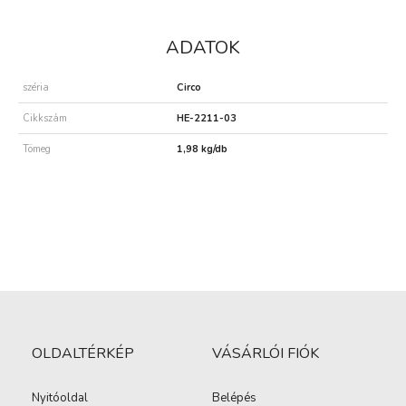
ADATOK
széria
Circo
Cikkszám
HE-2211-03
Tömeg
1,98 kg/db
OLDALTÉRKÉP
VÁSÁRLÓI FIÓK
Nyitóoldal
Belépés