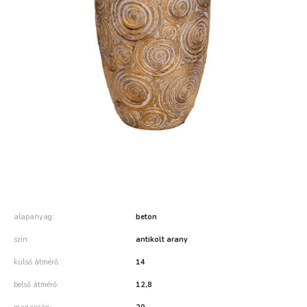
alapanyag
beton
szín
antikolt arany
külső átmérő
14
belső átmérő
12,8