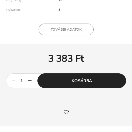
magasság
20
db/karton
4
TOVÁBBI ADATOK
3 383
Ft
KOSÁRBA