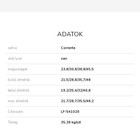
ADATOK
széria
Corrente
alsó lyuk
van
magasságok
23,8/30,6/36,8/45,5
külső átmérők
21,5/28,8/35,7/46
belső átmérők
19,2/25,4/32/40,8
max átmérők
21,7/28,7/35,5/46,2
Cikkszám
LF-541020
Tömeg
35,38 kg/szt