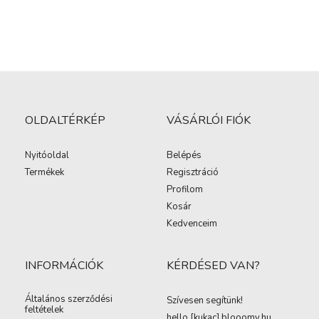
OLDALTÉRKÉP
VÁSÁRLÓI FIÓK
Nyitóoldal
Belépés
Termékek
Regisztráció
Profilom
Kosár
Kedvenceim
INFORMÁCIÓK
KÉRDÉSED VAN?
Általános szerződési
Szívesen segítünk!
feltételek
hello [kukac
]
blooomy.hu