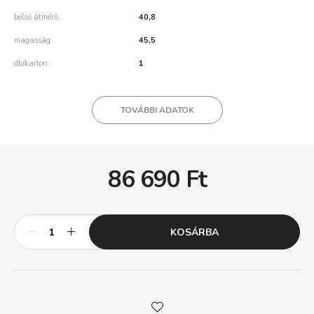
belső átmérő
40,8
magasság
45,5
db/karton
1
TOVÁBBI ADATOK
86 690
Ft
KOSÁRBA