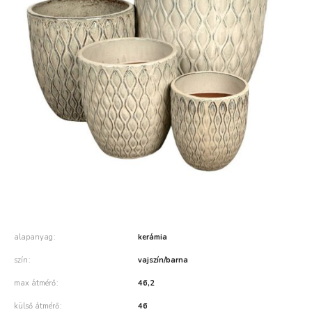
alapanyag
kerámia
szín
vajszín/barna
max átmérő
46,2
külső átmérő
46