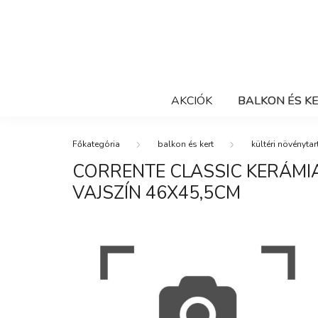
AKCIÓK
BALKON ÉS K
balkon és kert
kültéri növénytar
CORRENTE CLASSIC KERÁM
VAJSZÍN 46X45,5CM