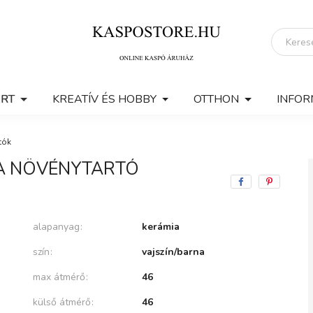
ERT
KREATÍV ÉS HOBBY
OTTHON
INFOR
tók
IA NÖVÉNYTARTÓ
alapanyag
kerámia
szín
vajszín/barna
max átmérő
46
külső átmérő
46