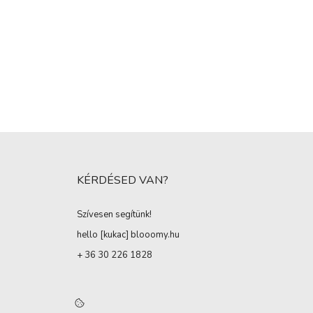
KÉRDÉSED VAN?
Szívesen segítünk!
hello [kukac
]
blooomy.hu
+ 36 30 226 1828