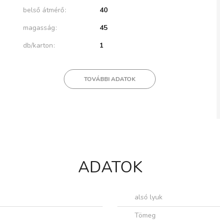
belső átmérő
40
magasság
45
db/karton
1
TOVÁBBI ADATOK
ADATOK
alsó lyuk
Tömeg