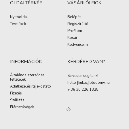
OLDALTÉRKÉP
VÁSÁRLÓI FIÓK
Nyitóoldal
Belépés
Termékek
Regisztráció
Profilom
Kosár
Kedvenceim
INFORMÁCIÓK
KÉRDÉSED VAN?
Általános szerződési
Szívesen segítünk!
feltételek
hello [kukac
]
blooomy.hu
Adatkezelési tájékoztató
+ 36 30 226 1828
Fizetés
Szállítás
Elérhetőségek