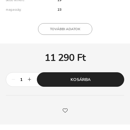
belső átmérő
19
magasság
23
TOVÁBBI ADATOK
11 290
Ft
KOSÁRBA