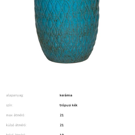
alapanyag
kerámia
szín
trópusi kék
max átmérő
21
külső átmérő
21