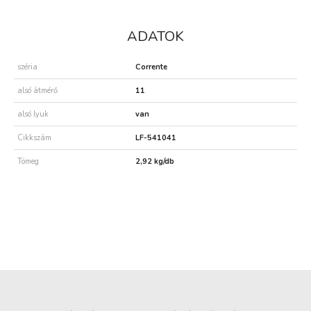
ADATOK
széria
Corrente
alsó átmérő
11
alsó lyuk
van
Cikkszám
LF-541041
Tömeg
2,92 kg/db