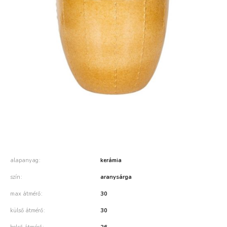
alapanyag
kerámia
szín
aranysárga
max átmérő
30
külső átmérő
30