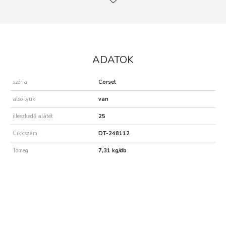
ADATOK
széria
Corset
alsó lyuk
van
illeszkedő alátét
25
Cikkszám
DT-248112
Tömeg
7,31 kg/db