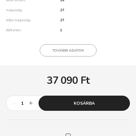
belső átmérő
26
magasság
27
teljes magasság
27
db/karton
1
TOVÁBBI ADATOK
37 090
Ft
KOSÁRBA