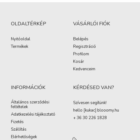
OLDALTÉRKÉP
VÁSÁRLÓI FIÓK
Nyitóoldal
Belépés
Termékek
Regisztráció
Profilom
Kosár
Kedvenceim
INFORMÁCIÓK
KÉRDÉSED VAN?
Általános szerződési
Szívesen segítünk!
feltételek
hello [kukac
]
blooomy.hu
Adatkezelési tájékoztató
+ 36 30 226 1828
Fizetés
Szállítás
Elérhetőségek