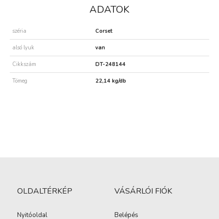
ADATOK
széria
Corset
alsó lyuk
van
Cikkszám
DT-248144
Tömeg
22,14 kg/db
OLDALTÉRKÉP
VÁSÁRLÓI FIÓK
Nyitóoldal
Belépés