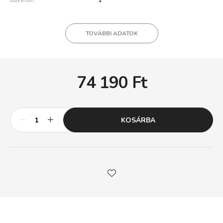
db/karton
1
TOVÁBBI ADATOK
74 190
Ft
KOSÁRBA