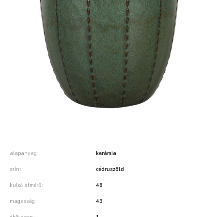
alapanyag
kerámia
szín
cédruszöld
külső átmérő
48
magasság
43