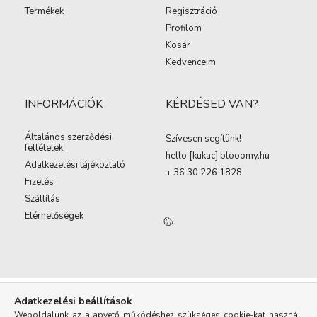
Termékek
Regisztráció
Profilom
Kosár
Kedvenceim
INFORMÁCIÓK
KÉRDÉSED VAN?
Általános szerződési
Szívesen segítünk!
feltételek
hello [kukac
]
blooomy.hu
Adatkezelési tájékoztató
+ 36 30 226 1828
Fizetés
Szállítás
Elérhetőségek
Adatkezelési beállítások
Weboldalunk az alapvető működéshez szükséges cookie-kat használ.