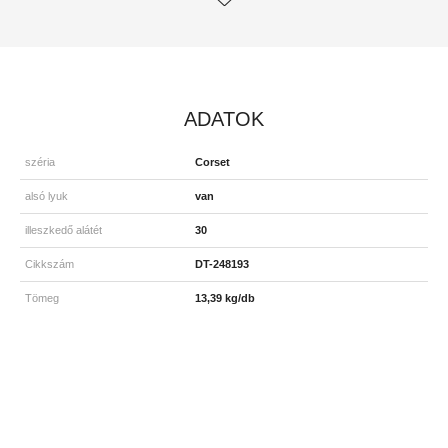
ADATOK
széria
Corset
alsó lyuk
van
illeszkedő alátét
30
Cikkszám
DT-248193
Tömeg
13,39 kg/db