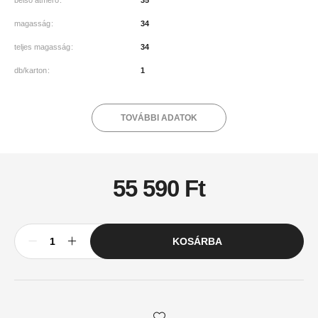
belső átmérő
35
magasság
34
teljes magasság
34
db/karton
1
TOVÁBBI ADATOK
55 590
Ft
KOSÁRBA