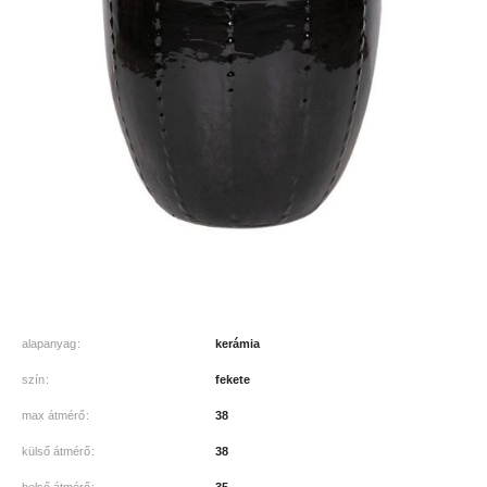
alapanyag
kerámia
szín
fekete
max átmérő
38
külső átmérő
38