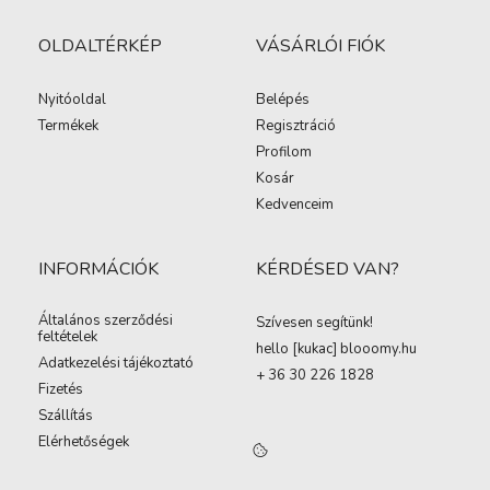
OLDALTÉRKÉP
VÁSÁRLÓI FIÓK
Nyitóoldal
Belépés
Termékek
Regisztráció
Profilom
Kosár
Kedvenceim
INFORMÁCIÓK
KÉRDÉSED VAN?
Általános szerződési
Szívesen segítünk!
feltételek
hello [kukac
]
blooomy.hu
Adatkezelési tájékoztató
+ 36 30 226 1828
Fizetés
Szállítás
Elérhetőségek