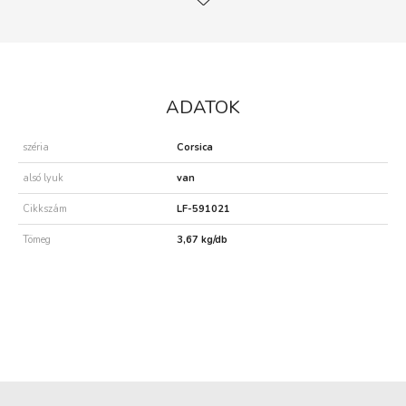
ADATOK
széria
Corsica
alsó lyuk
van
Cikkszám
LF-591021
Tömeg
3,67 kg/db