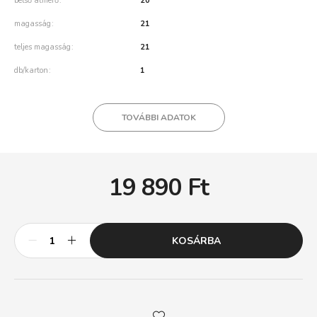
belső átmérő
20
magasság
21
teljes magasság
21
db/karton
1
TOVÁBBI ADATOK
19 890
Ft
KOSÁRBA