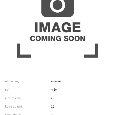
alapanyag
kerámia
szín
krém
max átmérő
23
külső átmérő
22