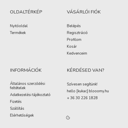
OLDALTÉRKÉP
VÁSÁRLÓI FIÓK
Nyitóoldal
Belépés
Termékek
Regisztráció
Profilom
Kosár
Kedvenceim
INFORMÁCIÓK
KÉRDÉSED VAN?
Általános szerződési
Szívesen segítünk!
feltételek
hello [kukac
]
blooomy.hu
Adatkezelési tájékoztató
+ 36 30 226 1828
Fizetés
Szállítás
Elérhetőségek