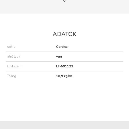
ADATOK
széria
Corsica
alsó lyuk
van
Cikkszám
LF-591123
Tömeg
16,9 kg/db