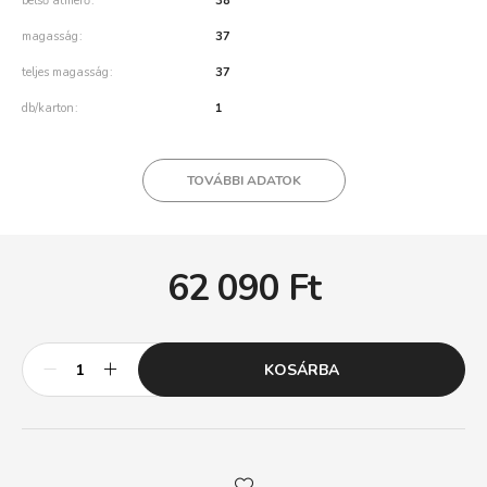
belső átmérő
38
magasság
37
teljes magasság
37
db/karton
1
TOVÁBBI ADATOK
62 090
Ft
KOSÁRBA