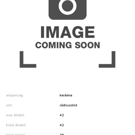
alapanyag
kerámia
szín
cédruszöld
max átmérő
42
külső átmérő
42