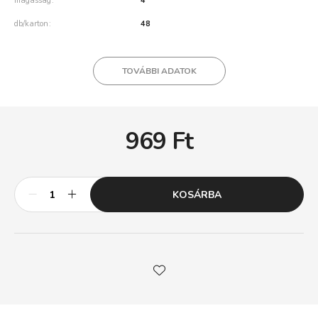
magasság
4
db/karton
48
TOVÁBBI ADATOK
969
Ft
KOSÁRBA