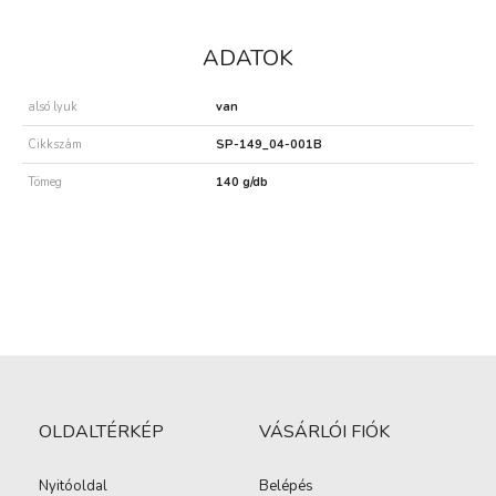
ADATOK
alsó lyuk
van
Cikkszám
SP-149_04-001B
Tömeg
140 g/db
OLDALTÉRKÉP
VÁSÁRLÓI FIÓK
Nyitóoldal
Belépés