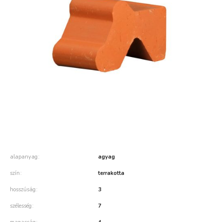
alapanyag
agyag
szín
terrakotta
hosszúság
3
szélesség
7