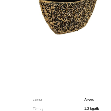
széria
Areus
Tömeg
1,2 kg/db