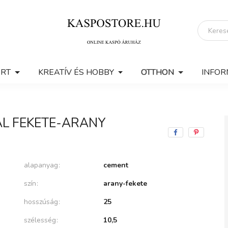
ERT
KREATÍV ÉS HOBBY
OTTHON
INFOR
L FEKETE-ARANY
alapanyag
cement
szín
arany-fekete
hosszúság
25
szélesség
10,5