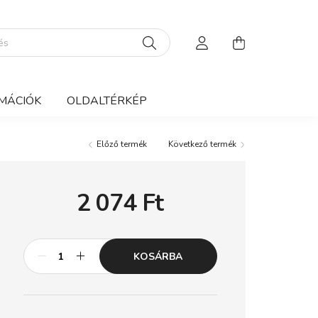
MÁCIÓK
OLDALTÉRKÉP
Előző termék
Következő termék
2 074
Ft
KOSÁRBA