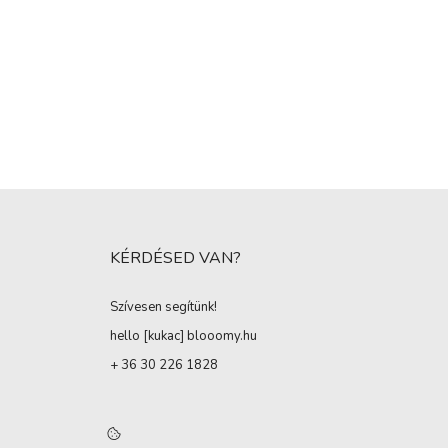
KÉRDÉSED VAN?
Szívesen segítünk!
hello [kukac
]
blooomy.hu
+ 36 30 226 1828