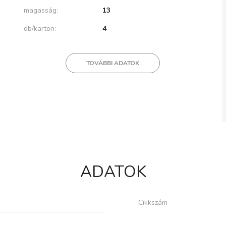
magasság
13
db/karton
4
TOVÁBBI ADATOK
ADATOK
Cikkszám