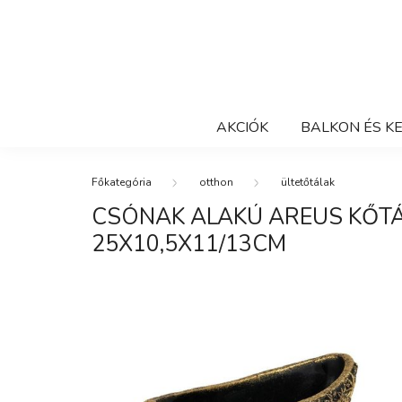
AKCIÓK
BALKON ÉS K
otthon
ültetőtálak
CSÓNAK ALAKÚ AREUS KŐTÁ
25X10,5X11/13CM