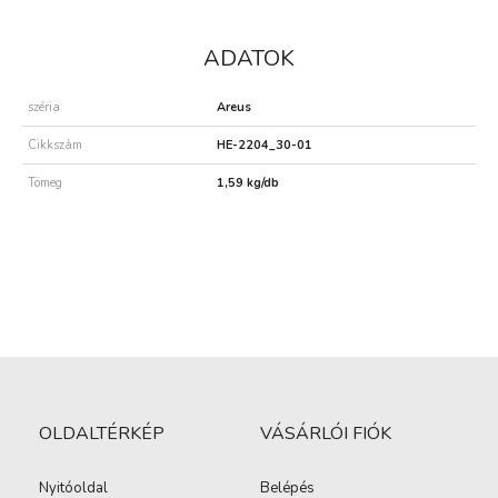
ADATOK
széria
Areus
Cikkszám
HE-2204_30-01
Tömeg
1,59 kg/db
OLDALTÉRKÉP
VÁSÁRLÓI FIÓK
Nyitóoldal
Belépés