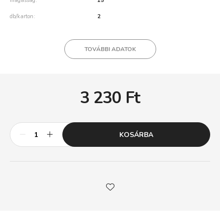
magasság
15
db/karton
2
TOVÁBBI ADATOK
3 230
Ft
KOSÁRBA