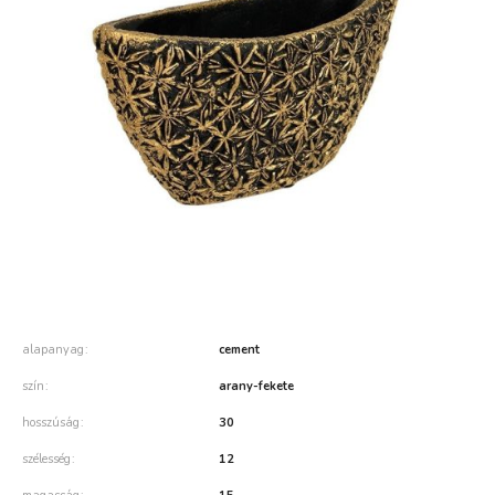
alapanyag
cement
szín
arany-fekete
hosszúság
30
szélesség
12