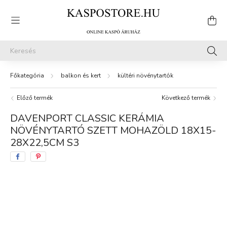
balkon és kert
kültéri növénytartók
Előző termék
Következő termék
DAVENPORT CLASSIC KERÁMIA
NÖVÉNYTARTÓ SZETT MOHAZÖLD 18X15-
28X22,5CM S3