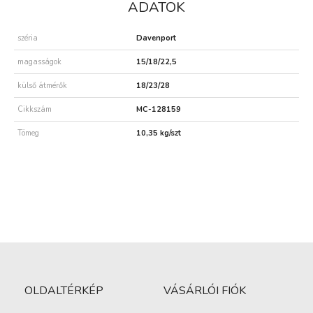
ADATOK
széria
Davenport
magasságok
15/18/22,5
külső átmérők
18/23/28
Cikkszám
MC-128159
Tömeg
10,35 kg/szt
OLDALTÉRKÉP
VÁSÁRLÓI FIÓK