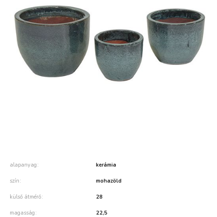
alapanyag
kerámia
szín
mohazöld
külső átmérő
28
magasság
22,5