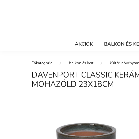
AKCIÓK
BALKON ÉS K
balkon és kert
kültéri növénytar
DAVENPORT CLASSIC KERÁ
MOHAZÖLD 23X18CM