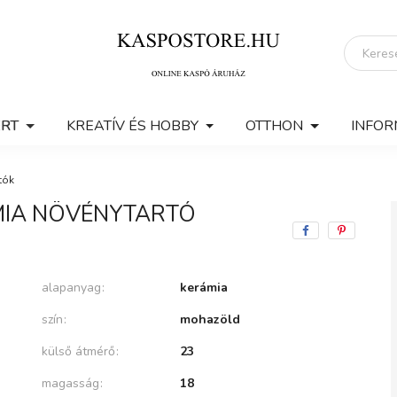
ERT
KREATÍV ÉS HOBBY
OTTHON
INFOR
tók
MIA NÖVÉNYTARTÓ
alapanyag
kerámia
szín
mohazöld
külső átmérő
23
magasság
18