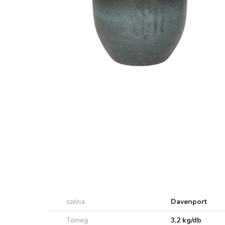
széria
Davenport
Tömeg
3,2 kg/db