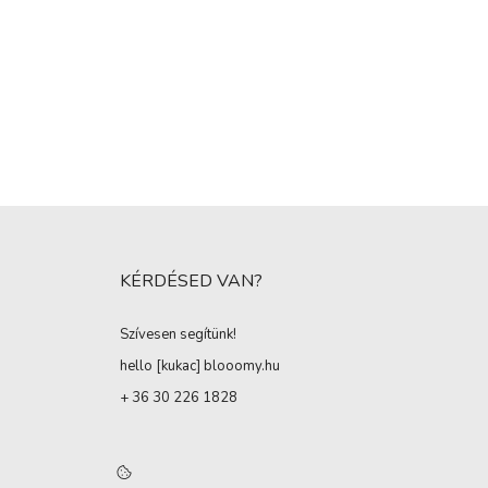
KÉRDÉSED VAN?
Szívesen segítünk!
hello [kukac
]
blooomy.hu
+ 36 30 226 1828