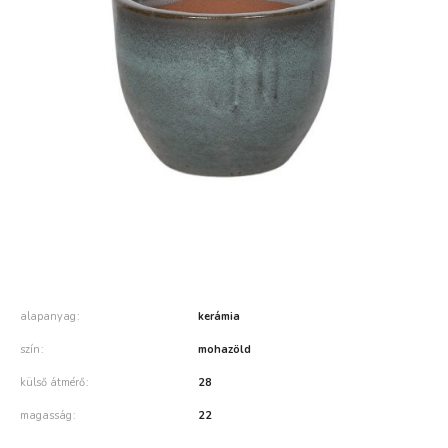
alapanyag
kerámia
szín
mohazöld
külső átmérő
28
magasság
22