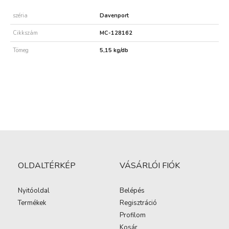
széria
Davenport
Cikkszám
MC-128162
Tömeg
5,15 kg/db
OLDALTÉRKÉP
VÁSÁRLÓI FIÓK
Nyitóoldal
Belépés
Termékek
Regisztráció
Profilom
Kosár