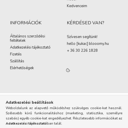
Kedvenceim
INFORMÁCIÓK
KÉRDÉSED VAN?
Általános szerződési
Szívesen segítünk!
feltételek
hello [kukac
]
blooomy.hu
Adatkezelési tájékoztató
+ 36 30 226 1828
Fizetés
Szállítás
Elérhetőségek
Adatkezelési beállítások
Weboldalunk az alapvető működéshez szükséges cookie-kat használ.
Szélesebb körű funkcionalitáshoz (marketing, statisztika, személyre
szabás) egyéb cookie-kat engedélyezhet. Részletesebb információkat az
Adatkezelési tájékoztató
ban talál.