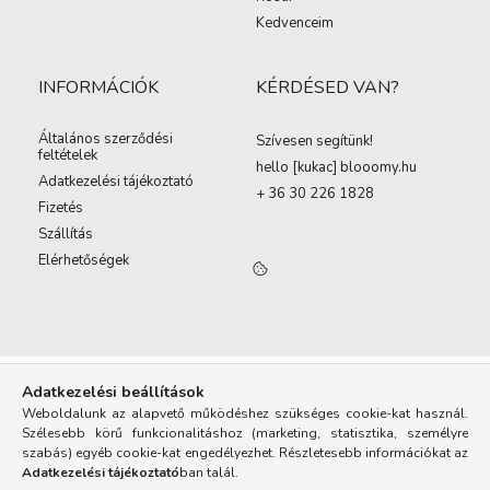
Kedvenceim
INFORMÁCIÓK
KÉRDÉSED VAN?
Általános szerződési
Szívesen segítünk!
feltételek
hello [kukac
]
blooomy.hu
Adatkezelési tájékoztató
+ 36 30 226 1828
Fizetés
Szállítás
Elérhetőségek
Adatkezelési beállítások
Weboldalunk az alapvető működéshez szükséges cookie-kat használ.
Szélesebb körű funkcionalitáshoz (marketing, statisztika, személyre
szabás) egyéb cookie-kat engedélyezhet. Részletesebb információkat az
Adatkezelési tájékoztató
ban talál.