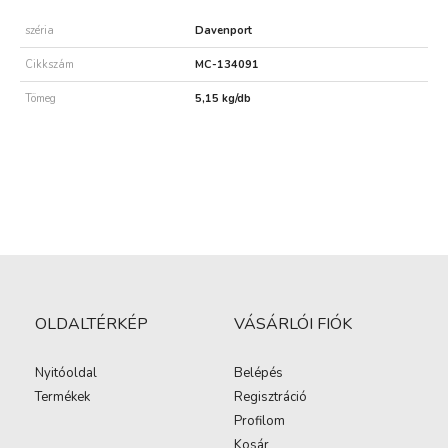
széria
Davenport
Cikkszám
MC-134091
Tömeg
5,15 kg/db
OLDALTÉRKÉP
VÁSÁRLÓI FIÓK
Nyitóoldal
Belépés
Termékek
Regisztráció
Profilom
Kosár