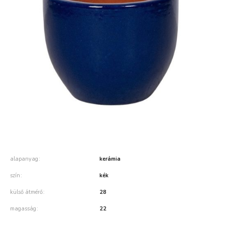
alapanyag
kerámia
szín
kék
külső átmérő
28
magasság
22