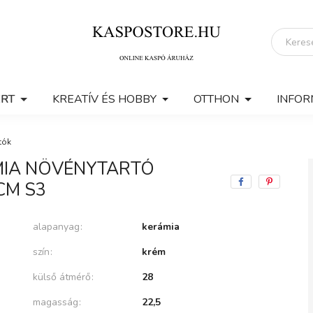
ERT
KREATÍV ÉS HOBBY
OTTHON
INFOR
tók
MIA NÖVÉNYTARTÓ
CM S3
alapanyag
kerámia
szín
krém
külső átmérő
28
magasság
22,5