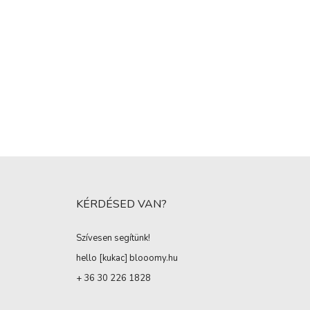
KÉRDÉSED VAN?
Szívesen segítünk!
hello [kukac
]
blooomy.hu
+ 36 30 226 1828