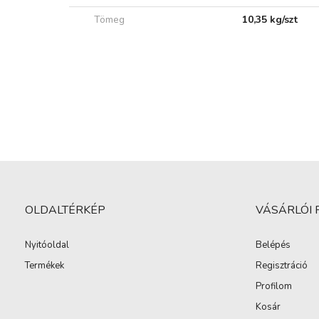
Tömeg
10,35 kg/szt
OLDALTÉRKÉP
VÁSÁRLÓI 
Nyitóoldal
Belépés
Termékek
Regisztráció
Profilom
Kosár