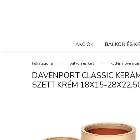
AKCIÓK
BALKON ÉS K
balkon és kert
kültéri növénytar
DAVENPORT CLASSIC KERÁ
SZETT KRÉM 18X15-28X22,5