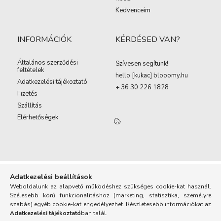
Kedvenceim
INFORMÁCIÓK
KÉRDÉSED VAN?
Általános szerződési
Szívesen segítünk!
feltételek
hello [kukac
]
blooomy.hu
Adatkezelési tájékoztató
+ 36 30 226 1828
Fizetés
Szállítás
Elérhetőségek
Adatkezelési beállítások
Weboldalunk az alapvető működéshez szükséges cookie-kat használ.
Szélesebb körű funkcionalitáshoz (marketing, statisztika, személyre
szabás) egyéb cookie-kat engedélyezhet. Részletesebb információkat az
Adatkezelési tájékoztató
ban talál.