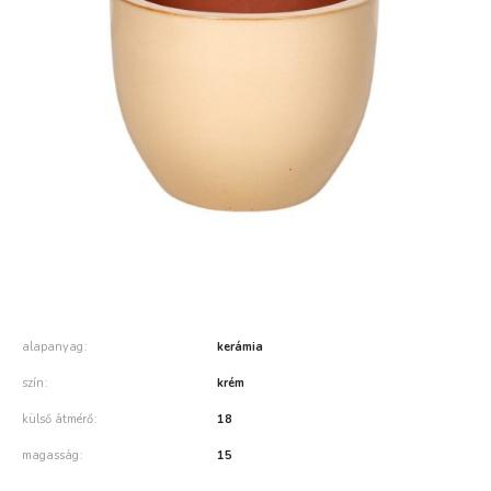
alapanyag
kerámia
szín
krém
külső átmérő
18
magasság
15