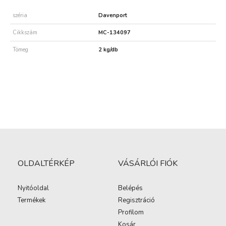
széria
Davenport
Cikkszám
MC-134097
Tömeg
2 kg/db
OLDALTÉRKÉP
VÁSÁRLÓI FIÓK
Nyitóoldal
Belépés
Termékek
Regisztráció
Profilom
Kosár