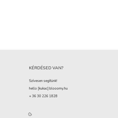
KÉRDÉSED VAN?
Szívesen segítünk!
hello [kukac
]
blooomy.hu
+ 36 30 226 1828