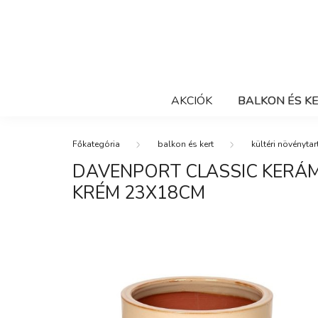
AKCIÓK
BALKON ÉS K
balkon és kert
kültéri növénytar
DAVENPORT CLASSIC KERÁ
KRÉM 23X18CM