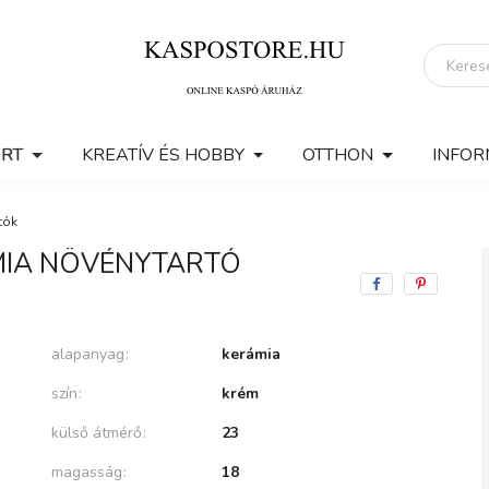
ERT
KREATÍV ÉS HOBBY
OTTHON
INFOR
tók
MIA NÖVÉNYTARTÓ
alapanyag
kerámia
szín
krém
külső átmérő
23
magasság
18