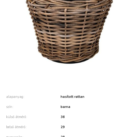
alapanyag
hasított rattan
szín
barna
külső átmérő
36
belső átmérő
29