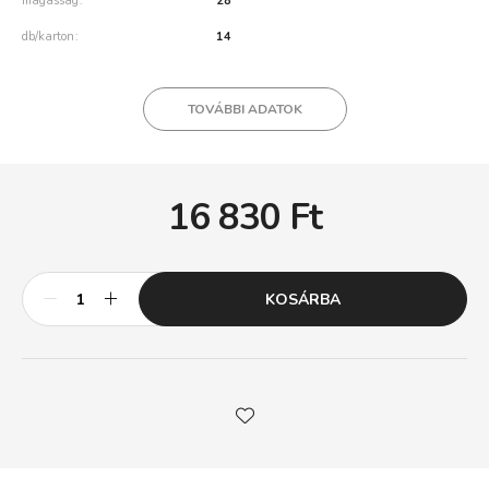
magasság
28
db/karton
14
TOVÁBBI ADATOK
16 830
Ft
KOSÁRBA