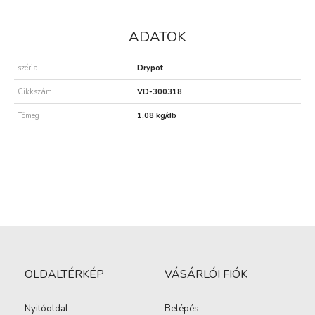
ADATOK
széria
Drypot
Cikkszám
VD-300318
Tömeg
1,08 kg/db
OLDALTÉRKÉP
VÁSÁRLÓI FIÓK
Nyitóoldal
Belépés