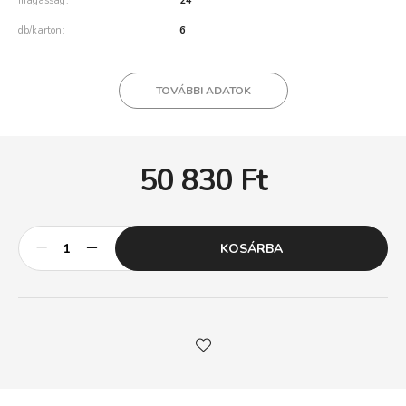
magasság
24
db/karton
6
TOVÁBBI ADATOK
50 830
Ft
KOSÁRBA