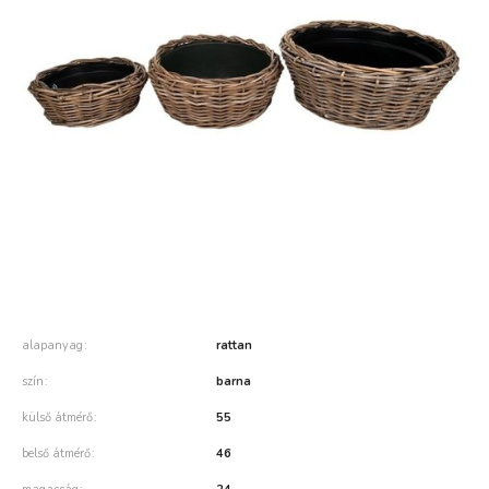
alapanyag
rattan
szín
barna
külső átmérő
55
belső átmérő
46