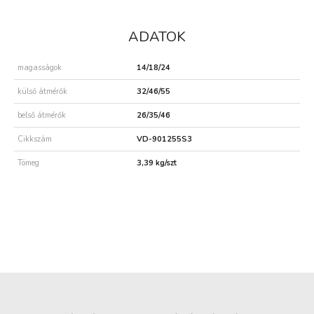
ADATOK
magasságok
14/18/24
külső átmérők
32/46/55
belső átmérők
26/35/46
Cikkszám
VD-901255S3
Tömeg
3,39 kg/szt