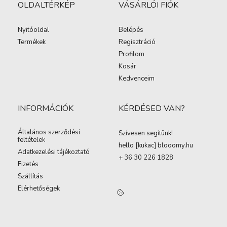
OLDALTÉRKÉP
VÁSÁRLÓI FIÓK
Nyitóoldal
Belépés
Termékek
Regisztráció
Profilom
Kosár
Kedvenceim
INFORMÁCIÓK
KÉRDÉSED VAN?
Általános szerződési
Szívesen segítünk!
feltételek
hello [kukac
]
blooomy.hu
Adatkezelési tájékoztató
+ 36 30 226 1828
Fizetés
Szállítás
Elérhetőségek