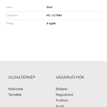
széria
Eliot
Cikkszám
MC-117684
Tömeg
9 kg/db
OLDALTÉRKÉP
VÁSÁRLÓI FIÓK
Nyitóoldal
Belépés
Termékek
Regisztráció
Profilom
Kosár