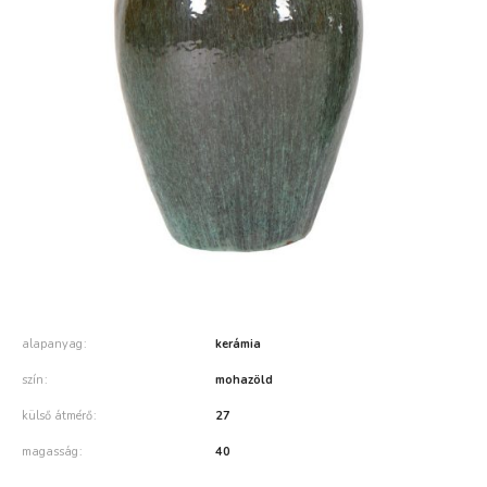
alapanyag
kerámia
szín
mohazöld
külső átmérő
27
magasság
40