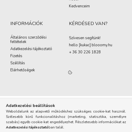
Kedvenceim
INFORMÁCIÓK
KÉRDÉSED VAN?
Általános szerződési
Szívesen segítünk!
feltételek
hello [kukac
]
blooomy.hu
Adatkezelési tájékoztató
+ 36 30 226 1828
Fizetés
Szállítás
Elérhetőségek
Adatkezelési beállítások
Weboldalunk az alapvető működéshez szükséges cookie-kat használ.
Szélesebb körű funkcionalitáshoz (marketing, statisztika, személyre
szabás) egyéb cookie-kat engedélyezhet. Részletesebb információkat az
Adatkezelési tájékoztató
ban talál.