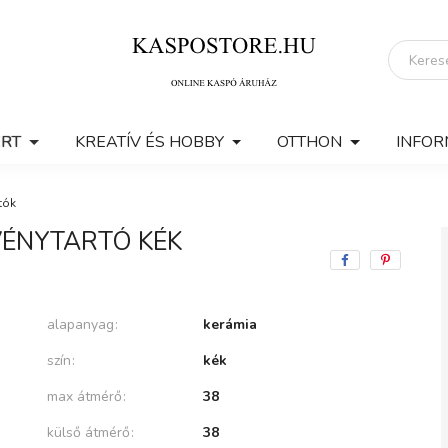
ERT
KREATÍV ÉS HOBBY
OTTHON
INFOR
tók
VÉNYTARTÓ KÉK
alapanyag
kerámia
szín
kék
max átmérő
38
külső átmérő
38