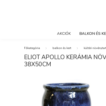
AKCIÓK
BALKON ÉS K
balkon és kert
kültéri növénytar
ELIOT APOLLO KERÁMIA NÖ
38X50CM