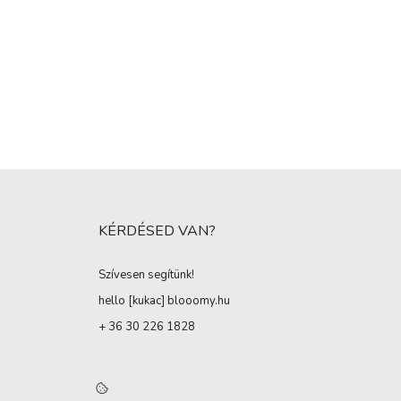
KÉRDÉSED VAN?
Szívesen segítünk!
hello [kukac
]
blooomy.hu
+ 36 30 226 1828