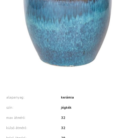
alapanyag
kerámia
szín
jégkék
max átmérő
32
külső átmérő
32