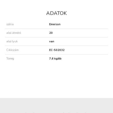
ADATOK
széria
Emerson
alsó átmérő
20
alsó lyuk
van
Cikkszám
EC-502032
Tömeg
7,6 kg/db