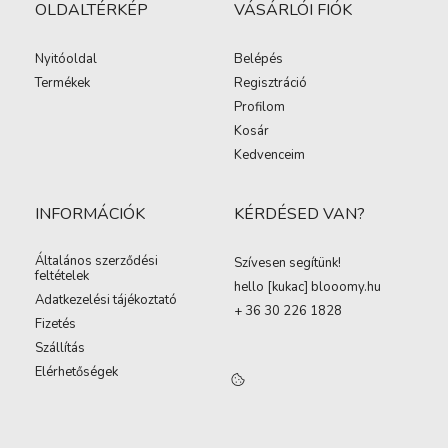
OLDALTÉRKÉP
VÁSÁRLÓI FIÓK
Nyitóoldal
Belépés
Termékek
Regisztráció
Profilom
Kosár
Kedvenceim
INFORMÁCIÓK
KÉRDÉSED VAN?
Általános szerződési
Szívesen segítünk!
feltételek
hello [kukac
]
blooomy.hu
Adatkezelési tájékoztató
+ 36 30 226 1828
Fizetés
Szállítás
Elérhetőségek