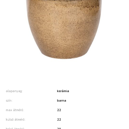
alapanyag
kerámia
szín
barna
max átmérő
22
külső átmérő
22