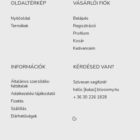
OLDALTÉRKÉP
VÁSÁRLÓI FIÓK
Nyitóoldal
Belépés
Termékek
Regisztráció
Profilom
Kosár
Kedvenceim
INFORMÁCIÓK
KÉRDÉSED VAN?
Általános szerződési
Szívesen segítünk!
feltételek
hello [kukac
]
blooomy.hu
Adatkezelési tájékoztató
+ 36 30 226 1828
Fizetés
Szállítás
Elérhetőségek