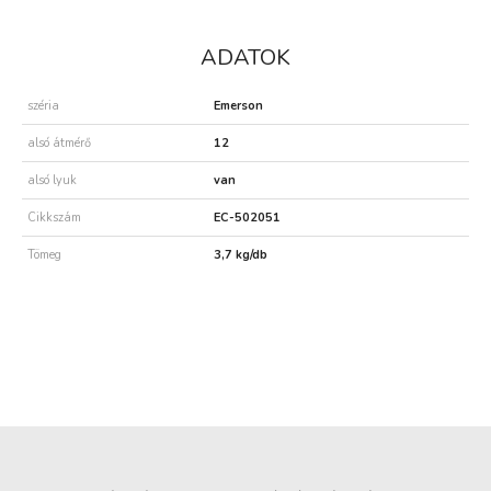
ADATOK
széria
Emerson
alsó átmérő
12
alsó lyuk
van
Cikkszám
EC-502051
Tömeg
3,7 kg/db