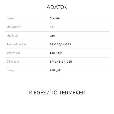
ADATOK
széria
Grande
alsó átmérő
9,1
alsó lyuk
van
illeszkedő alátét
SP-150/14-121
űrtartalom
1,61 liter
Cikkszám
SP-143_14-025
Tömeg
760 g/db
KIEGÉSZÍTŐ TERMÉKEK