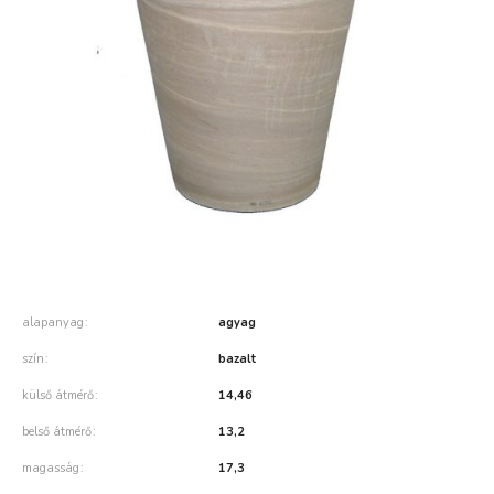
alapanyag
agyag
szín
bazalt
külső átmérő
14,46
belső átmérő
13,2
magasság
17,3