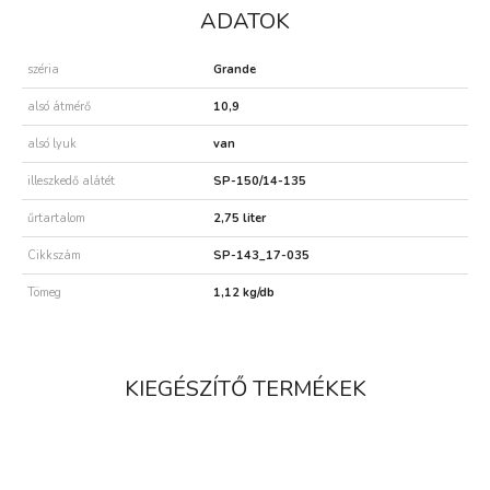
ADATOK
széria
Grande
alsó átmérő
10,9
alsó lyuk
van
illeszkedő alátét
SP-150/14-135
űrtartalom
2,75 liter
Cikkszám
SP-143_17-035
Tömeg
1,12 kg/db
KIEGÉSZÍTŐ TERMÉKEK