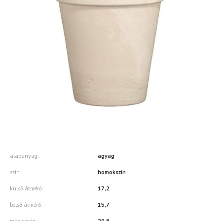
alapanyag
agyag
szín
homokszín
külső átmérő
17,2
belső átmérő
15,7