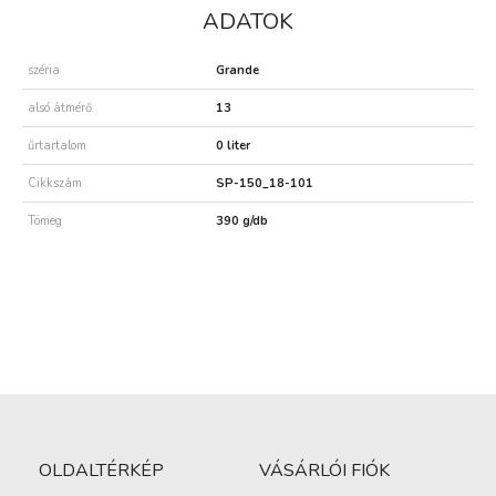
ADATOK
széria
Grande
alsó átmérő
13
űrtartalom
0 liter
Cikkszám
SP-150_18-101
Tömeg
390 g/db
OLDALTÉRKÉP
VÁSÁRLÓI FIÓK