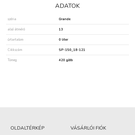
ADATOK
széria
Grande
alsó átmérő
13
űrtartalom
0 liter
Cikkszám
SP-150_18-121
Tömeg
420 g/db
OLDALTÉRKÉP
VÁSÁRLÓI FIÓK