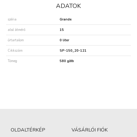
ADATOK
széria
Grande
alsó átmérő
15
űrtartalom
0 liter
Cikkszám
SP-150_20-121
Tömeg
580 g/db
OLDALTÉRKÉP
VÁSÁRLÓI FIÓK