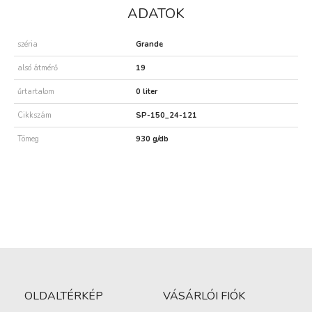
ADATOK
széria
Grande
alsó átmérő
19
űrtartalom
0 liter
Cikkszám
SP-150_24-121
Tömeg
930 g/db
OLDALTÉRKÉP
VÁSÁRLÓI FIÓK