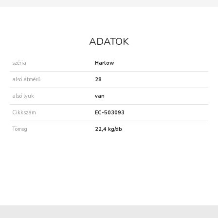
ADATOK
széria
Harlow
alsó átmérő
28
alsó lyuk
van
Cikkszám
EC-503093
Tömeg
22,4 kg/db