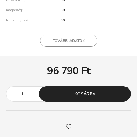
belső átmérő
39
magasság
59
teljes magasság
59
TOVÁBBI ADATOK
96 790
Ft
KOSÁRBA