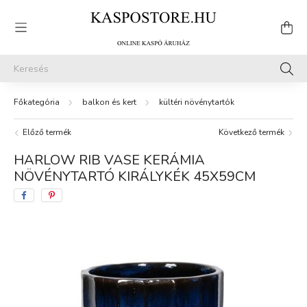
balkon és kert
kültéri növénytartók
Előző termék
Következő termék
HARLOW RIB VASE KERÁMIA
NÖVÉNYTARTÓ KIRÁLYKÉK 45X59CM