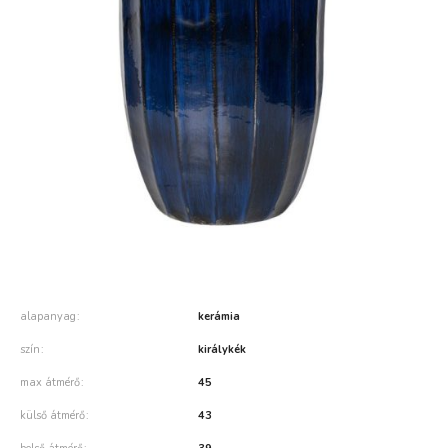
alapanyag
kerámia
szín
királykék
max átmérő
45
külső átmérő
43