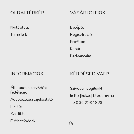
OLDALTÉRKÉP
VÁSÁRLÓI FIÓK
Nyitóoldal
Belépés
Termékek
Regisztráció
Profilom
Kosár
Kedvenceim
INFORMÁCIÓK
KÉRDÉSED VAN?
Általános szerződési
Szívesen segítünk!
feltételek
hello [kukac
]
blooomy.hu
Adatkezelési tájékoztató
+ 36 30 226 1828
Fizetés
Szállítás
Elérhetőségek