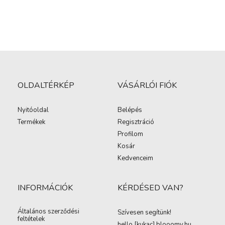
OLDALTÉRKÉP
VÁSÁRLÓI FIÓK
Nyitóoldal
Belépés
Termékek
Regisztráció
Profilom
Kosár
Kedvenceim
INFORMÁCIÓK
KÉRDÉSED VAN?
Általános szerződési
Szívesen segítünk!
feltételek
hello [kukac
]
blooomy.hu