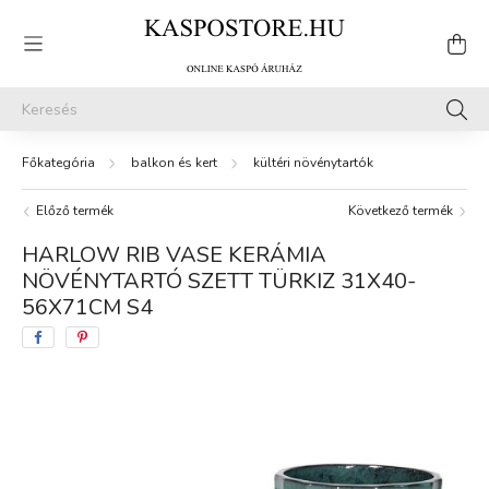
balkon és kert
kültéri növénytartók
Előző termék
Következő termék
HARLOW RIB VASE KERÁMIA
NÖVÉNYTARTÓ SZETT TÜRKIZ 31X40-
56X71CM S4