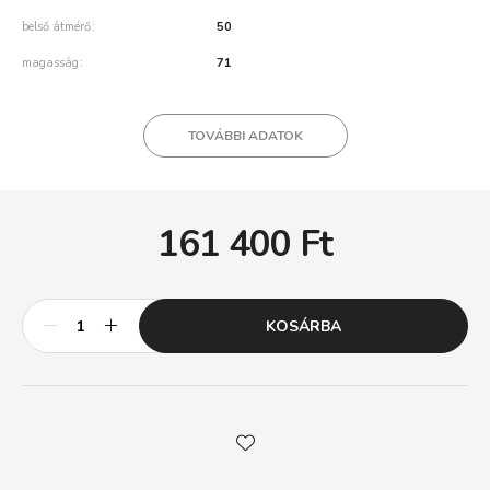
belső átmérő
50
magasság
71
TOVÁBBI ADATOK
161 400
Ft
KOSÁRBA