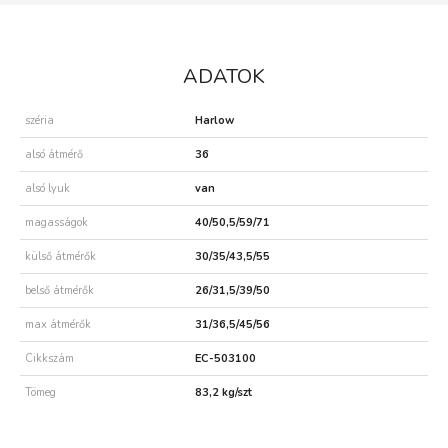
ADATOK
széria
Harlow
alsó átmérő
36
alsó lyuk
van
magasságok
40/50,5/59/71
külső átmérők
30/35/43,5/55
belső átmérők
26/31,5/39/50
max átmérők
31/36,5/45/56
Cikkszám
EC-503100
Tömeg
83,2 kg/szt