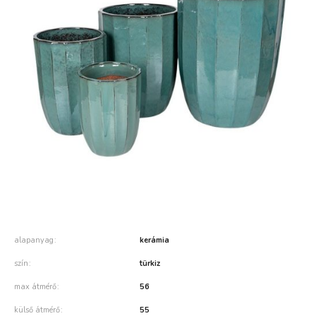
alapanyag
kerámia
szín
türkiz
max átmérő
56
külső átmérő
55