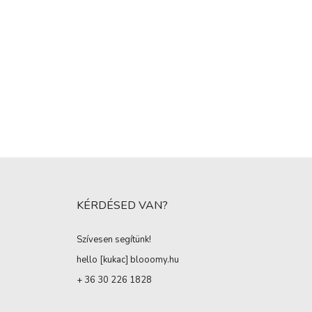
KÉRDÉSED VAN?
Szívesen segítünk!
hello [kukac
]
blooomy.hu
+ 36 30 226 1828