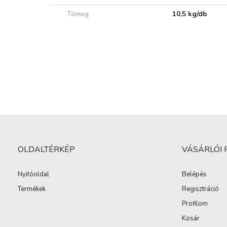
Tömeg
10,5 kg/db
OLDALTÉRKÉP
VÁSÁRLÓI 
Nyitóoldal
Belépés
Termékek
Regisztráció
Profilom
Kosár