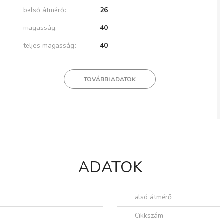
belső átmérő
26
magasság
40
teljes magasság
40
TOVÁBBI ADATOK
ADATOK
alsó átmérő
Cikkszám