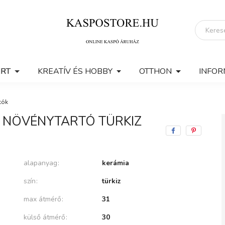
ERT
KREATÍV ÉS HOBBY
OTTHON
INFOR
tók
 NÖVÉNYTARTÓ TÜRKIZ
alapanyag
kerámia
szín
türkiz
max átmérő
31
külső átmérő
30