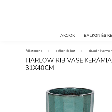
AKCIÓK
BALKON ÉS K
balkon és kert
kültéri növénytar
HARLOW RIB VASE KERÁMIA
31X40CM