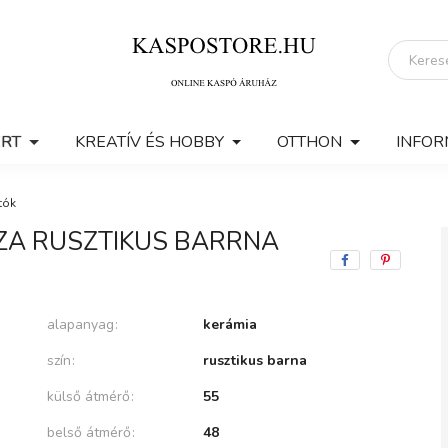
ERT
KREATÍV ÉS HOBBY
OTTHON
INFOR
tók
ZA RUSZTIKUS BARRNA
alapanyag
kerámia
szín
rusztikus barna
külső átmérő
55
belső átmérő
48