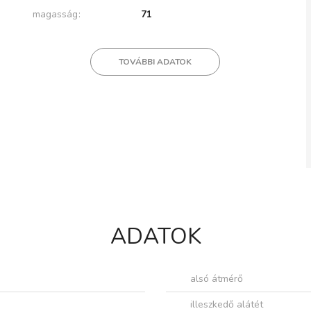
magasság
71
TOVÁBBI ADATOK
ADATOK
alsó átmérő
illeszkedő alátét