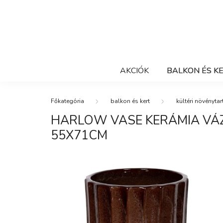
AKCIÓK
BALKON ÉS K
balkon és kert
kültéri növénytar
HARLOW VASE KERÁMIA VÁ
55X71CM