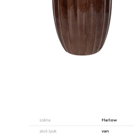
széria
Harlow
alsó lyuk
van