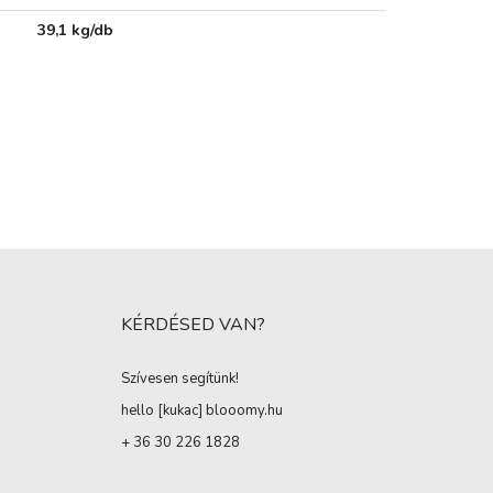
39,1 kg/db
KÉRDÉSED VAN?
Szívesen segítünk!
hello [kukac
]
blooomy.hu
+ 36 30 226 1828