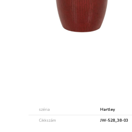
széria
Hartley
Cikkszám
JW-528_38-03