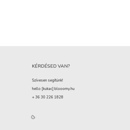
KÉRDÉSED VAN?
Szívesen segítünk!
hello [kukac
]
blooomy.hu
+ 36 30 226 1828