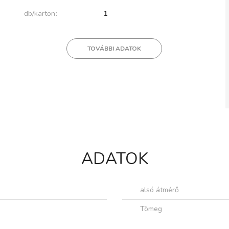
db/karton
1
TOVÁBBI ADATOK
ADATOK
alsó átmérő
Tömeg