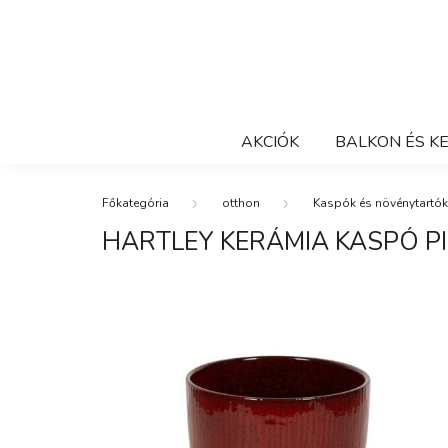
AKCIÓK
BALKON ÉS K
otthon
Kaspók és növénytartók
HARTLEY KERÁMIA KASPÓ P