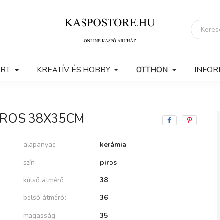
ERT
KREATÍV ÉS HOBBY
OTTHON
INFOR
IROS 38X35CM
alapanyag
kerámia
szín
piros
külső átmérő
38
belső átmérő
36
magasság
35